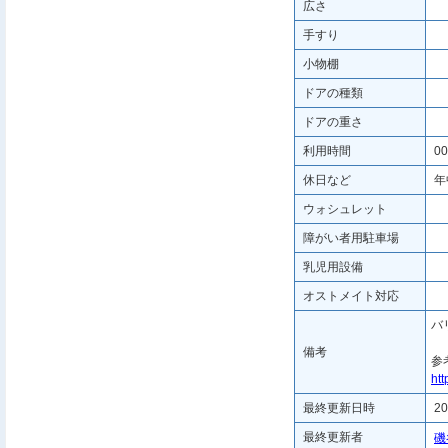
広さ
手すり
小物棚
ドアの種類
ドアの重さ
利用時間
00
休日など
年
ウォシュレット
障がい者用駐車場
乳児用設備
オストメイト対応
バ
備考
参
htt
最終更新日時
20
最終更新者
磯