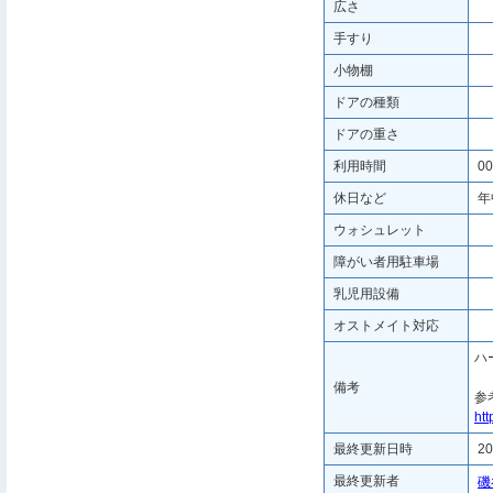
広さ
手すり
小物棚
ドアの種類
ドアの重さ
利用時間
00
休日など
年
ウォシュレット
障がい者用駐車場
乳児用設備
オストメイト対応
ハ
備考
参
htt
最終更新日時
20
最終更新者
磯