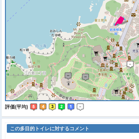
※ マップを検索、表示中で
評価(平均)
この多目的トイレに対するコメント