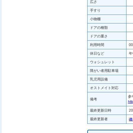
広さ
手すり
小物棚
ドアの種類
ドアの重さ
利用時間
00
休日など
年
ウォシュレット
障がい者用駐車場
乳児用設備
オストメイト対応
参
備考
htt
最終更新日時
20
最終更新者
磯