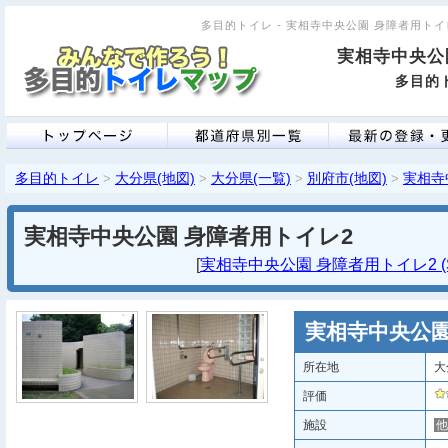
多目的トイレ - 実相寺中央公園 身障者用トイレ2
実相寺中央公
多目的ト
多目的トイレ
大分県(地図)
大分県(一覧)
別府市(地図)
実相寺
>
>
>
>
実相寺中央公園 身障者用トイレ2
[
実相寺中央公園 身障者用トイレ2 (S
実相寺中央公園
所在地
大
評価
施設
他