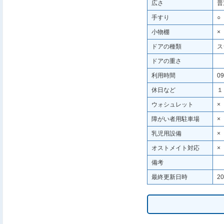
広さ
普
手すり
○
小物棚
×
ドアの種類
ス
ドアの重さ
利用時間
09
休日など
１
ウォシュレット
×
障がい者用駐車場
×
乳児用設備
×
オストメイト対応
×
備考
最終更新日時
20