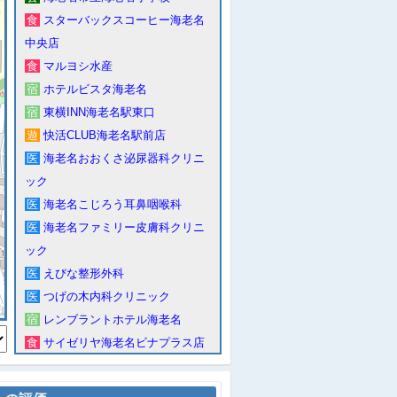
食
スターバックスコーヒー海老名
中央店
食
マルヨシ水産
宿
ホテルビスタ海老名
宿
東横INN海老名駅東口
遊
快活CLUB海老名駅前店
医
海老名おおくさ泌尿器科クリニ
ック
医
海老名こじろう耳鼻咽喉科
医
海老名ファミリー皮膚科クリニ
ック
医
えびな整形外科
医
つげの木内科クリニック
宿
レンブラントホテル海老名
食
サイゼリヤ海老名ビナプラス店
店
ドコモショップ海老名駅前店
他
海老名中央公園地下駐車場トイ