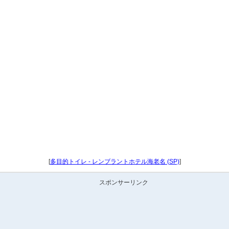
[
多目的トイレ - レンブラントホテル海老名 (SP)
]
スポンサーリンク