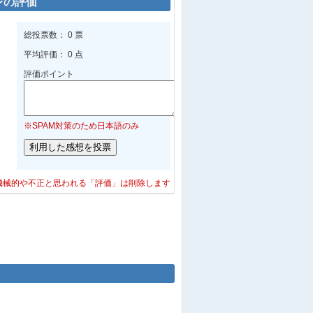
レの評価
レ
他
海老名中央公園公衆トイレ
総投票数： 0 票
食
デニーズ海老名店
平均評価： 0 点
店
海老名ビナウォーク（5番館）
評価ポイント
※SPAM対策のため日本語のみ
機械的や不正と思われる「評価」は削除します