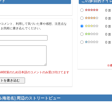
ント
この多目的トイ
0
票
0
票
やコメント、利用して気づいた事や感想、注意点な
0
票
。お気軽に書き込んでください。
0
票
0
票
※
PAM対策のため日本語のコメントのみ受け付けてます
ル海老名] 周辺のストリートビュー