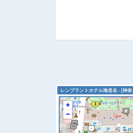
レンブラントホテル海老名 - [神奈
+
−