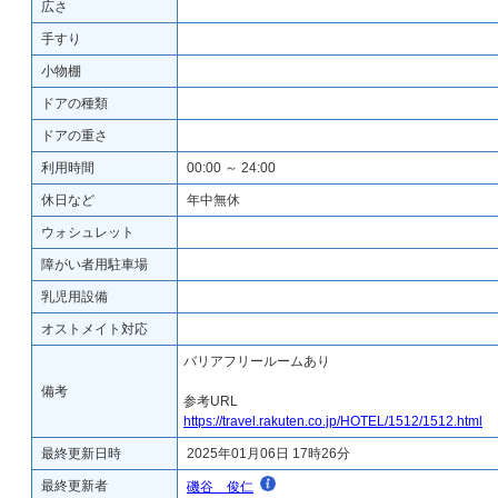
広さ
手すり
小物棚
ドアの種類
ドアの重さ
利用時間
00:00 ～ 24:00
休日など
年中無休
ウォシュレット
障がい者用駐車場
乳児用設備
オストメイト対応
バリアフリールームあり
備考
参考URL
https://travel.rakuten.co.jp/HOTEL/1512/1512.html
最終更新日時
2025年01月06日 17時26分
最終更新者
磯谷 俊仁