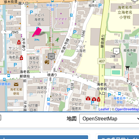
 マップを検索、表示中です ※
Leaflet
| ©
OpenStreetMap
地図