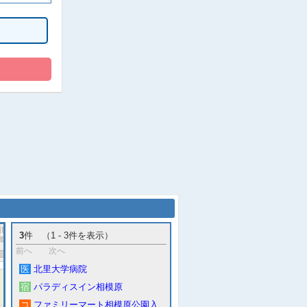
3
件 （1 - 3件を表示）
前へ
次へ
医
北里大学病院
宿
パラディスイン相模原
コ
ファミリーマート相模原公園入