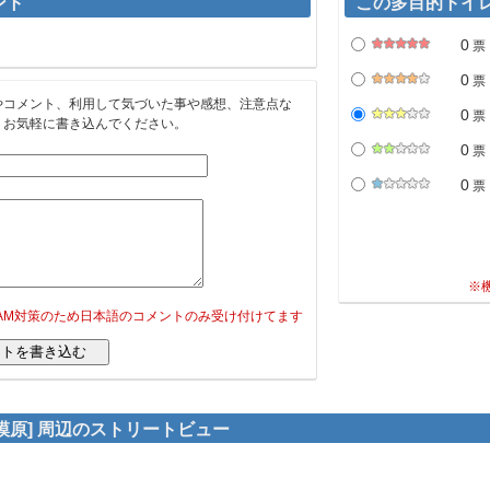
ント
この多目的トイ
0
票
0
票
やコメント、利用して気づいた事や感想、注意点な
0
票
。お気軽に書き込んでください。
0
票
0
票
※
PAM対策のため日本語のコメントのみ受け付けてます
模原] 周辺のストリートビュー