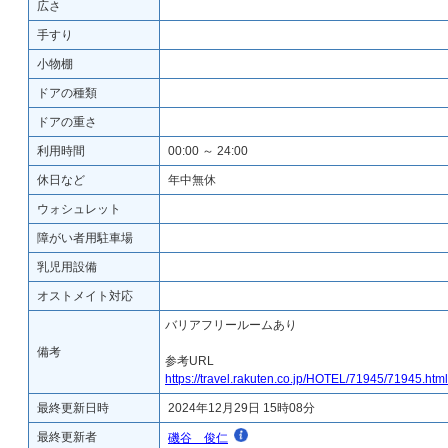
広さ
手すり
小物棚
ドアの種類
ドアの重さ
利用時間
00:00 ～ 24:00
休日など
年中無休
ウォシュレット
障がい者用駐車場
乳児用設備
オストメイト対応
バリアフリールームあり
備考
参考URL
https://travel.rakuten.co.jp/HOTEL/71945/71945.html
最終更新日時
2024年12月29日 15時08分
最終更新者
磯谷 俊仁