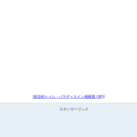
[
多目的トイレ - パラディスイン相模原 (SP)
]
スポンサーリンク