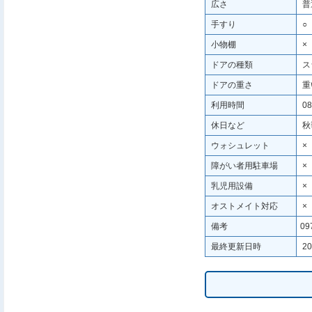
広さ
普
手すり
○
小物棚
×
ドアの種類
ス
ドアの重さ
重
利用時間
08
休日など
秋
ウォシュレット
×
障がい者用駐車場
×
乳児用設備
×
オストメイト対応
×
備考
09
最終更新日時
20