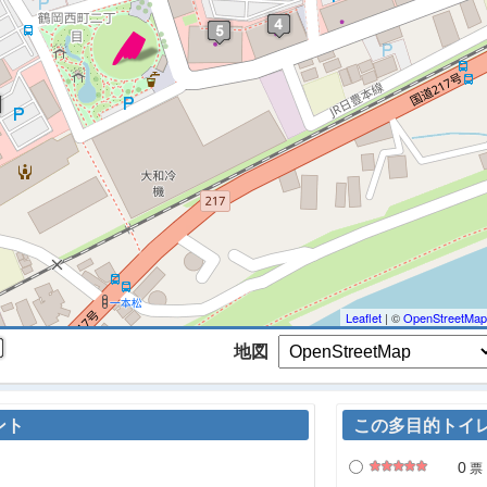
 マップを検索、表示中です ※
Leaflet
| ©
OpenStreetMap
地図
ント
この多目的トイ
0
票