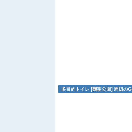
多目的トイレ [鶴望公園] 周辺のG