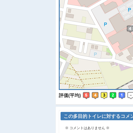
※
評価(平均)
この多目的トイレに対するコメ
※ コメントはありません ※