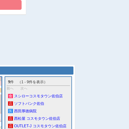
9
件 （1 - 9件を表示）
前へ
次へ
食
スシローコスモタウン佐伯店
店
ソフトバンク佐伯
医
西田厚徳病院
店
西松屋 コスモタウン佐伯店
店
OUTLET-J コスモタウン佐伯店