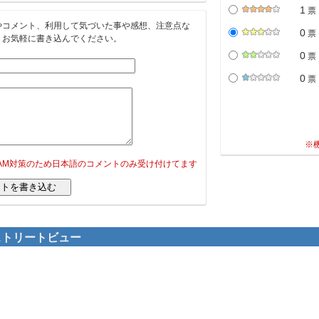
1
票
やコメント、利用して気づいた事や感想、注意点な
0
票
。お気軽に書き込んでください。
0
票
0
票
※
PAM対策のため日本語のコメントのみ受け付けてます
のストリートビュー