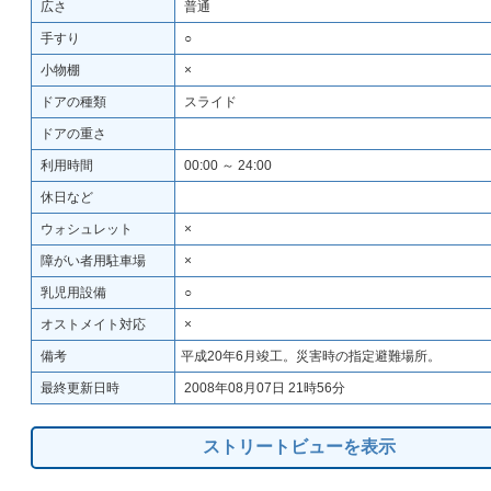
広さ
普通
手すり
○
小物棚
×
ドアの種類
スライド
ドアの重さ
利用時間
00:00 ～ 24:00
休日など
ウォシュレット
×
障がい者用駐車場
×
乳児用設備
○
オストメイト対応
×
備考
平成20年6月竣工。災害時の指定避難場所。
最終更新日時
2008年08月07日 21時56分
ストリートビューを表示