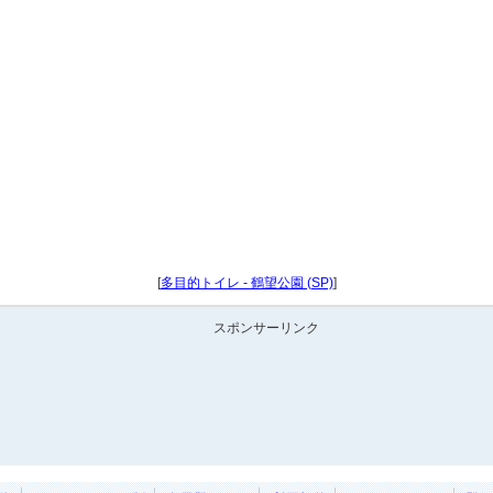
[
多目的トイレ - 鶴望公園 (SP)
]
スポンサーリンク