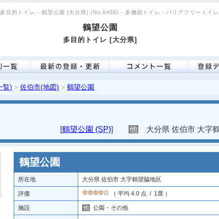
多目的トイレ - 鶴望公園 [大分県] (No.6456) - 多機能トイレ・バリアフリートイレ
鶴望公園
多目的トイレ [大分県]
一覧)
佐伯市(地図)
鶴望公園
>
>
[
鶴望公園 (SP)
]
他
大分県 佐伯市 大字
鶴望公園
所在地
大分県 佐伯市 大字鶴望脇地区
評価
（ 平均 4.0 点 / 1票 ）
施設
他
公園・その他