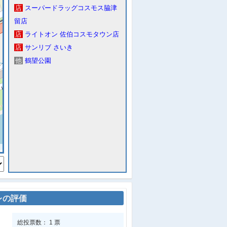
店
スーパードラッグコスモス脇津
留店
店
ライトオン 佐伯コスモタウン店
店
サンリブ さいき
他
鶴望公園
レの評価
総投票数： 1 票