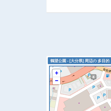
鶴望公園 - [大分県] 周辺の 多目
+
−