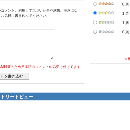
0
票
やコメント、利用して気づいた事や感想、注意点な
1
票
。お気軽に書き込んでください。
1
票
0
票
※
PAM対策のため日本語のコメントのみ受け付けてます
のストリートビュー