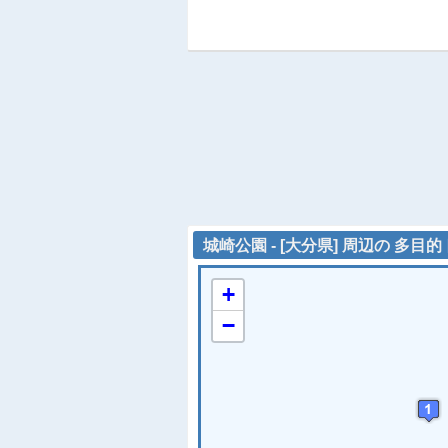
城崎公園 - [大分県] 周辺の 多目
+
−