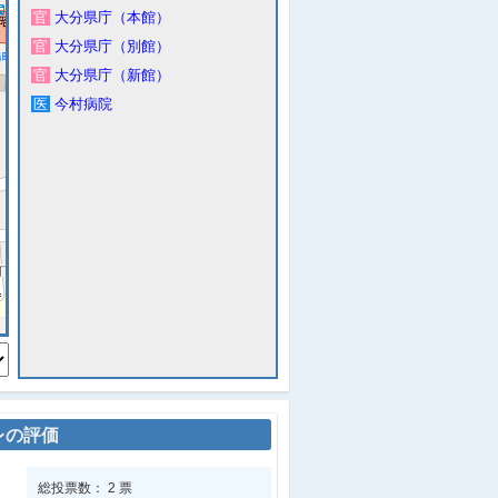
官
大分県庁（本館）
官
大分県庁（別館）
官
大分県庁（新館）
医
今村病院
レの評価
総投票数： 2 票