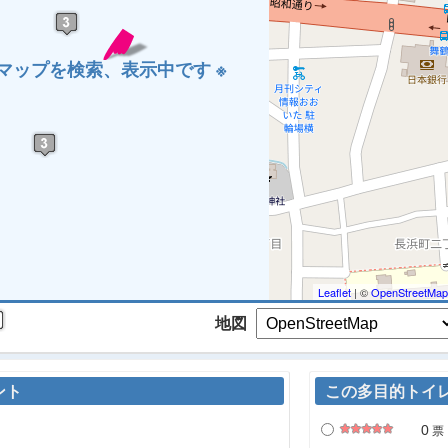
 マップを検索、表示中です ※
Leaflet
| ©
OpenStreetMap
地図
ント
この多目的トイ
0
票