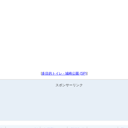
[
多目的トイレ - 城崎公園 (SP)
]
スポンサーリンク