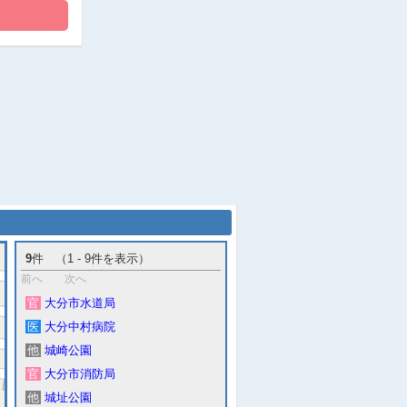
9
件 （1 - 9件を表示）
前へ
次へ
官
大分市水道局
医
大分中村病院
他
城崎公園
官
大分市消防局
他
城址公園