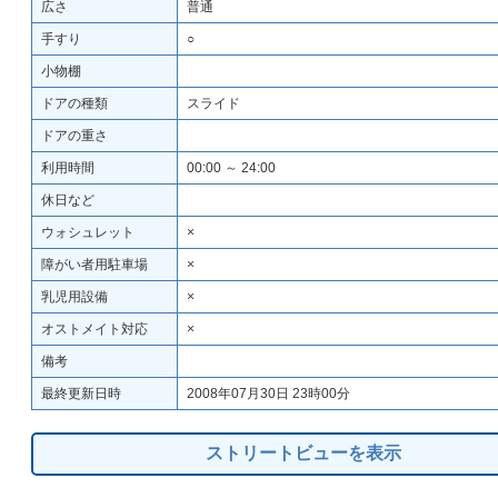
広さ
普通
手すり
○
小物棚
ドアの種類
スライド
ドアの重さ
利用時間
00:00 ～ 24:00
休日など
ウォシュレット
×
障がい者用駐車場
×
乳児用設備
×
オストメイト対応
×
備考
最終更新日時
2008年07月30日 23時00分
ストリートビューを表示