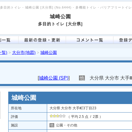
多目的トイレ - 城崎公園 [大分県] (No.6444) - 多機能トイレ・バリアフリートイレ
城崎公園
多目的トイレ [大分県]
一覧)
大分市(地図)
城崎公園
>
>
[
城崎公園 (SP)
]
他
大分県 大分市 大手町
城崎公園
所在地
大分県 大分市 大手町3丁目23
評価
（ 平均 2.5 点 / 2票 ）
施設
他
公園・その他