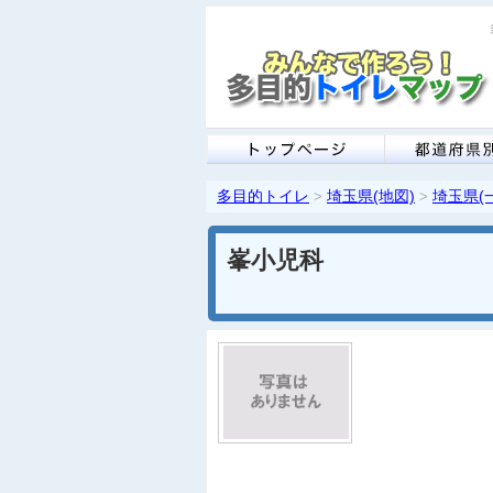
多目的トイレ
埼玉県(地図)
埼玉県(
>
>
峯小児科