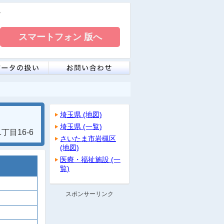
レ
埼玉県 (地図)
埼玉県 (一覧)
目16-6
さいたま市岩槻区
(地図)
医療・福祉施設 (一
覧)
スポンサーリンク