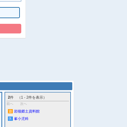
2
件 （1 - 2件を表示）
前へ
次へ
遊
岩槻郷土資料館
医
峯小児科