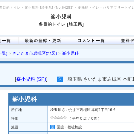
多目的トイレ - 峯小児科 [埼玉県] (No.64253) - 多機能トイレ・バリアフリートイ
峯小児科
多目的トイレ [埼玉県]
一覧)
さいたま市岩槻区(地図)
峯小児科
>
>
[
峯小児科 (SP)
]
医
埼玉県 さいたま市岩槻区 本町1丁
峯小児科
所在地
埼玉県 さいたま市岩槻区 本町1丁目16-6
評価
（ 平均 0 点 / 0票 ）
施設
医
医療・福祉施設