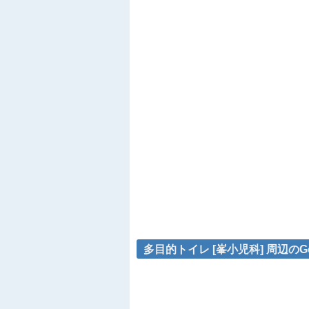
多目的トイレ [峯小児科] 周辺のG