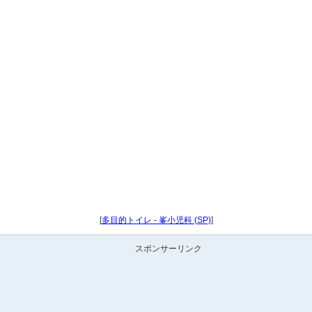
[
多目的トイレ - 峯小児科 (SP)
]
スポンサーリンク