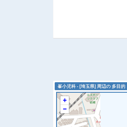
峯小児科 - [埼玉県] 周辺の 多目
+
−