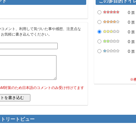
ント
この多目的トイ
0
票
0
票
やコメント、利用して気づいた事や感想、注意点な
0
票
。お気軽に書き込んでください。
0
票
0
票
※
PAM対策のため日本語のコメントのみ受け付けてます
のストリートビュー