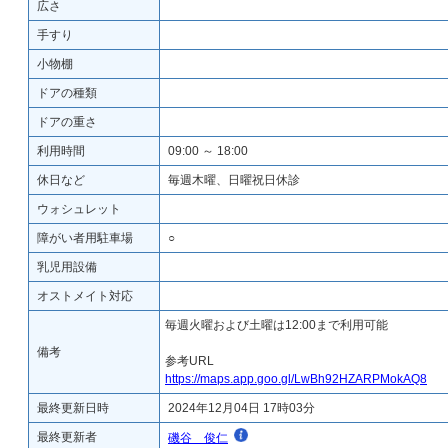
広さ
手すり
小物棚
ドアの種類
ドアの重さ
利用時間
09:00 ～ 18:00
休日など
毎週木曜、日曜祝日休診
ウォシュレット
障がい者用駐車場
○
乳児用設備
オストメイト対応
毎週火曜および土曜は12:00まで利用可能
備考
参考URL
https://maps.app.goo.gl/LwBh92HZARPMokAQ8
最終更新日時
2024年12月04日 17時03分
最終更新者
磯谷 俊仁