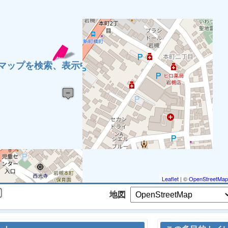
 マップを検索、表示中です ※
Leaflet
| ©
OpenStreetMap
地図