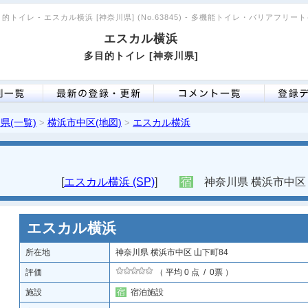
的トイレ - エスカル横浜 [神奈川県] (No.63845) - 多機能トイレ・バリアフリー
エスカル横浜
多目的トイレ [神奈川県]
県(一覧)
横浜市中区(地図)
エスカル横浜
>
>
[
エスカル横浜 (SP)
]
宿
神奈川県 横浜市中区 
エスカル横浜
所在地
神奈川県 横浜市中区 山下町84
評価
（ 平均 0 点 / 0票 ）
施設
宿
宿泊施設