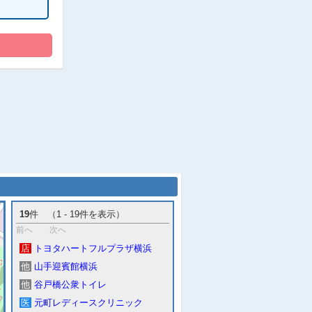
19
件 （1 - 19件を表示）
前へ
次へ
店
トヨタハートフルプラザ横浜
他
山手迎賓館横浜
他
谷戸橋公衆トイレ
医
元町レディースクリニック