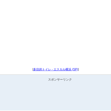
[
多目的トイレ - エスカル横浜 (SP)
]
スポンサーリンク