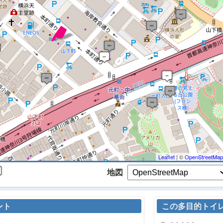
 マップを検索、表示中です ※
Leaflet
| ©
OpenStreetMap
地図
ント
この多目的トイ