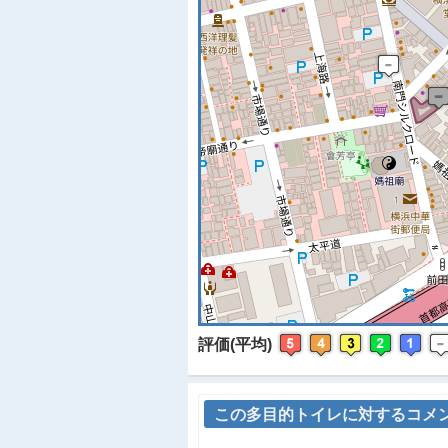
※
評価(平均)
この多目的トイレに対するコメ