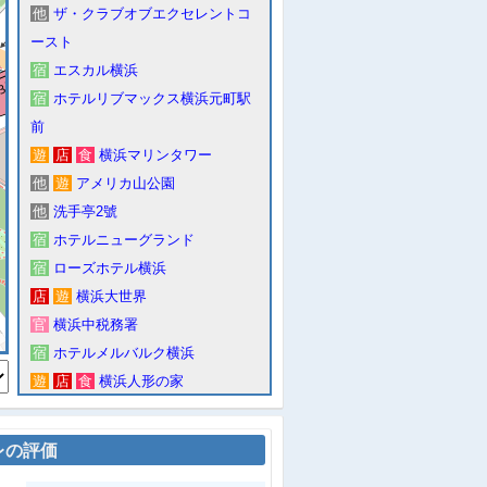
他
ザ・クラブオブエクセレントコ
ースト
宿
エスカル横浜
宿
ホテルリブマックス横浜元町駅
前
遊
店
食
横浜マリンタワー
他
遊
アメリカ山公園
他
洗手亭2號
宿
ホテルニューグランド
宿
ローズホテル横浜
店
遊
横浜大世界
官
横浜中税務署
宿
ホテルメルバルク横浜
遊
店
食
横浜人形の家
コ
ファミリーマート山下公園前店
他
山下公園
レの評価
駅
みなとみらい線 元町・中華街駅