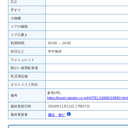
広さ
手すり
小物棚
ドアの種類
ドアの重さ
利用時間
00:00 ～ 24:00
休日など
年中無休
ウォシュレット
障がい者用駐車場
乳児用設備
オストメイト対応
参考URL
備考
https://travel.rakuten.co.jp/HOTEL/18980/18980.html
最終更新日時
2024年11月11日 17時37分
最終更新者
磯谷 俊仁