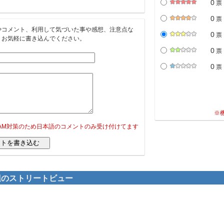
0
票
0
票
やコメント、利用して気づいた事や感想、注意点な
0
票
。お気軽に書き込んでください。
0
票
0
票
※
PAM対策のため日本語のコメントのみ受け付けてます
周辺のストリートビュー