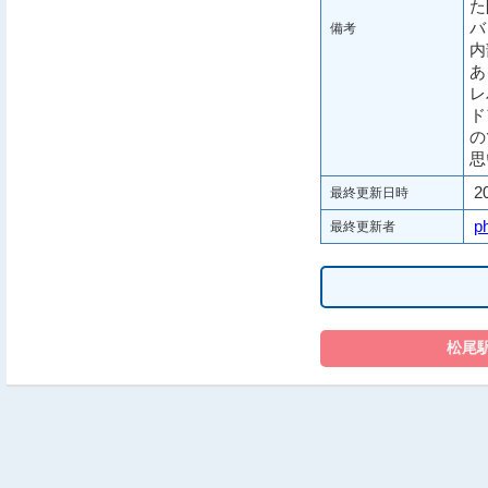
た
バ
備考
内
あ
レ
ド
の
思
2
最終更新日時
p
最終更新者