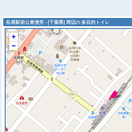
松尾駅前公衆便所 - [千葉県] 周辺の 多目的トイレ
+
−
※ マップを検索、表示中で