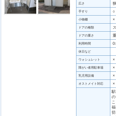
狭
広さ
○
手すり
×
小物棚
ス
ドアの種類
重
ドアの重さ
0:
利用時間
休日など
×
ウォシュレット
×
障がい者用駐車場
×
乳児用設備
×
オストメイト対応
駅
の
こ
福
切