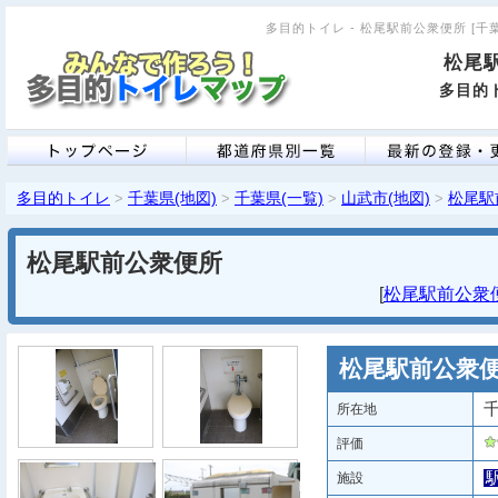
多目的トイレ - 松尾駅前公衆便所 [千葉県
松尾
多目的ト
多目的トイレ
千葉県(地図)
千葉県(一覧)
山武市(地図)
松尾駅
>
>
>
>
松尾駅前公衆便所
[
松尾駅前公衆便所
松尾駅前公衆
千
所在地
評価
施設