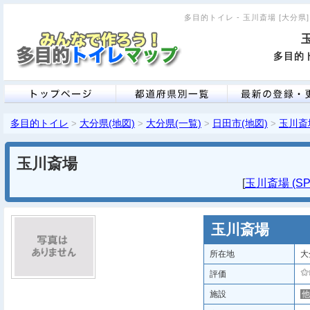
多目的トイレ - 玉川斎場 [大分県]
多目的ト
多目的トイレ
大分県(地図)
大分県(一覧)
日田市(地図)
玉川斎
>
>
>
>
玉川斎場
[
玉川斎場 (SP
玉川斎場
所在地
大
評価
施設
他