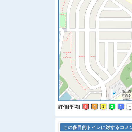
※
評価(平均)
この多目的トイレに対するコメ