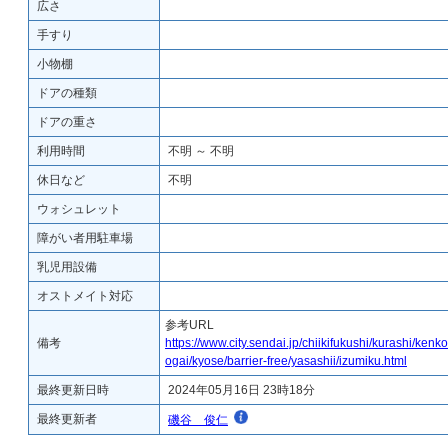
広さ
手すり
小物棚
ドアの種類
ドアの重さ
利用時間
不明 ～ 不明
休日など
不明
ウォシュレット
障がい者用駐車場
乳児用設備
オストメイト対応
参考URL
備考
https://www.city.sendai.jp/chiikifukushi/kurashi/kenk
ogai/kyose/barrier-free/yasashii/izumiku.html
最終更新日時
2024年05月16日 23時18分
最終更新者
磯谷 俊仁