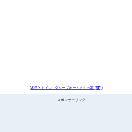
[
多目的トイレ - グループホームさちの家 (SP)
]
スポンサーリンク