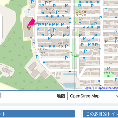
 マップを検索、表示中です ※
Leaflet
| ©
OpenStreetMap
地図
ント
この多目的トイ