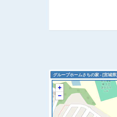
グループホームさちの家 - [宮城県
+
−