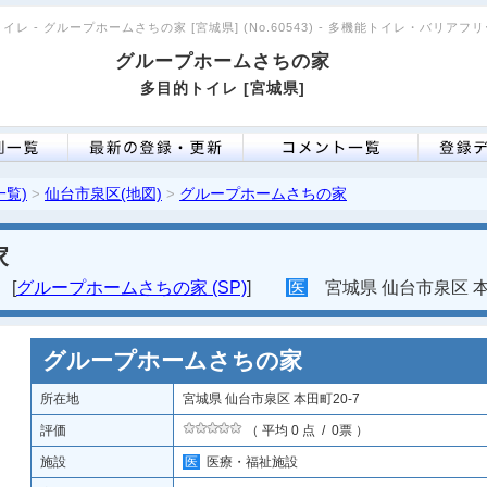
イレ - グループホームさちの家 [宮城県] (No.60543) - 多機能トイレ・バリアフ
グループホームさちの家
多目的トイレ [宮城県]
一覧)
仙台市泉区(地図)
グループホームさちの家
>
>
家
[
グループホームさちの家 (SP)
]
医
宮城県 仙台市泉区 本田
グループホームさちの家
所在地
宮城県 仙台市泉区 本田町20-7
評価
（ 平均 0 点 / 0票 ）
施設
医
医療・福祉施設