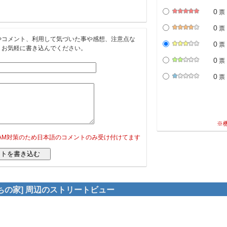
0
票
0
票
やコメント、利用して気づいた事や感想、注意点な
0
票
。お気軽に書き込んでください。
0
票
0
票
※
PAM対策のため日本語のコメントのみ受け付けてます
ちの家] 周辺のストリートビュー