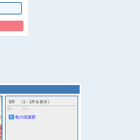
1
件 （1 - 1件を表示）
前へ
次へ
医
杜の倶楽部