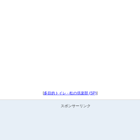
[
多目的トイレ - 杜の倶楽部 (SP)
]
スポンサーリンク