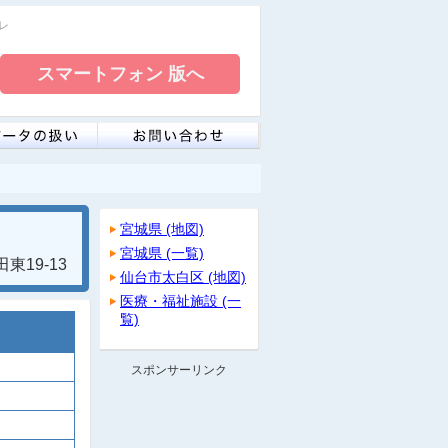
イレ
宮城県 (地図)
宮城県 (一覧)
19-13
仙台市太白区 (地図)
医療・福祉施設 (一
覧)
スポンサーリンク