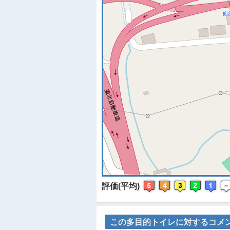
※
評価(平均)
この多目的トイレに対するコメ