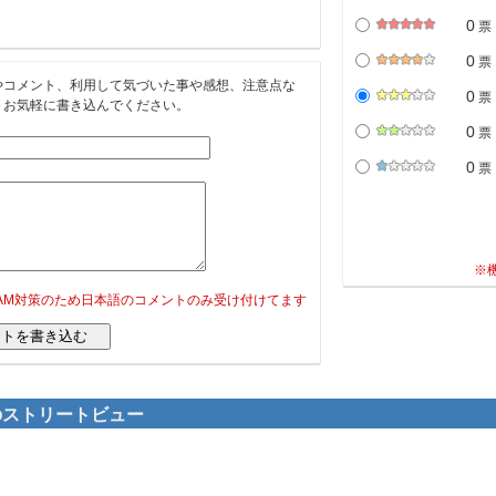
0
票
0
票
やコメント、利用して気づいた事や感想、注意点な
0
票
。お気軽に書き込んでください。
0
票
0
票
※
PAM対策のため日本語のコメントのみ受け付けてます
辺のストリートビュー