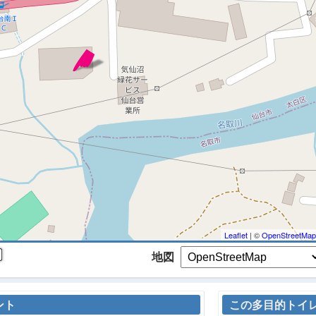
 マップを検索、表示中です ※
Leaflet
| ©
OpenStreetMap
地図
ント
この多目的トイ