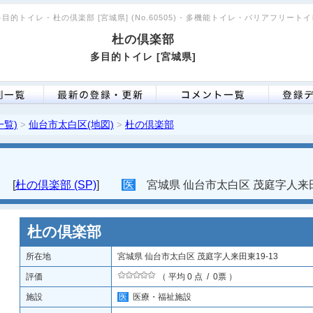
目的トイレ - 杜の倶楽部 [宮城県] (No.60505) - 多機能トイレ・バリアフリート
杜の倶楽部
多目的トイレ [宮城県]
一覧)
仙台市太白区(地図)
杜の倶楽部
>
>
[
杜の倶楽部 (SP)
]
医
宮城県 仙台市太白区 茂庭字人来田東
杜の倶楽部
所在地
宮城県 仙台市太白区 茂庭字人来田東19-13
評価
（ 平均 0 点 / 0票 ）
施設
医
医療・福祉施設