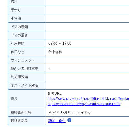
広さ
手すり
小物棚
ドアの種類
ドアの重さ
利用時間
09:00 ～ 17:00
休日など
年中無休
ウォシュレット
障がい者用駐車場
○
乳児用設備
オストメイト対応
参考URL
備考
https://www.city.sendai.jp/chiikifukushi/kurashi/kenk
ogai/kyose/barrier-free/yasashii/taihakuku.html
最終更新日時
2024年05月15日 17時50分
最終更新者
磯谷 俊仁