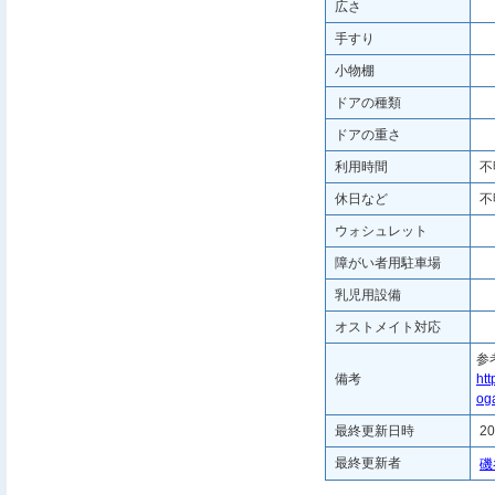
広さ
手すり
小物棚
ドアの種類
ドアの重さ
利用時間
不
休日など
不
ウォシュレット
障がい者用駐車場
乳児用設備
オストメイト対応
参
備考
htt
oga
最終更新日時
20
最終更新者
磯