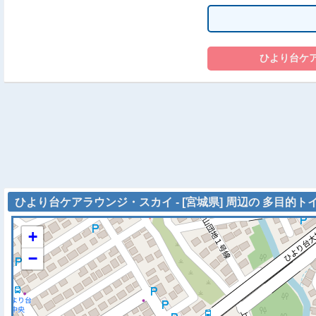
ひより台ケアラウンジ・スカイ - [宮城県] 周辺の 多目的ト
+
−