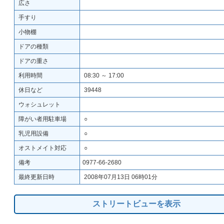
広さ
手すり
小物棚
ドアの種類
ドアの重さ
利用時間
08:30 ～ 17:00
休日など
39448
ウォシュレット
障がい者用駐車場
○
乳児用設備
○
オストメイト対応
○
備考
0977-66-2680
最終更新日時
2008年07月13日 06時01分
ストリートビューを表示