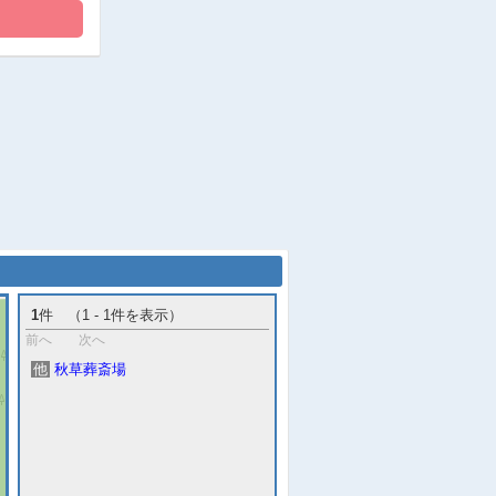
1
件 （1 - 1件を表示）
前へ
次へ
他
秋草葬斎場