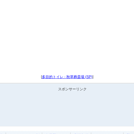
[
多目的トイレ - 秋草葬斎場 (SP)
]
スポンサーリンク