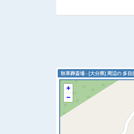
秋草葬斎場 - [大分県] 周辺の 多
+
−