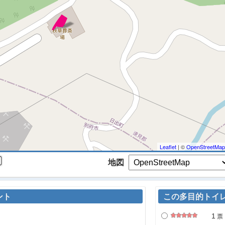
 マップを検索、表示中です ※
Leaflet
| ©
OpenStreetMap
地図
ント
この多目的トイ
1
票