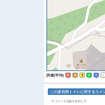
※
評価(平均)
この多目的トイレに対するコメ
※ コメントはありません ※