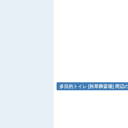
多目的トイレ [秋草葬斎場] 周辺の