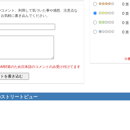
0
票
やコメント、利用して気づいた事や感想、注意点な
0
票
。お気軽に書き込んでください。
0
票
0
票
※
PAM対策のため日本語のコメントのみ受け付けてます
辺のストリートビュー