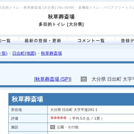
多目的トイレ - 秋草葬斎場 [大分県] (No.6049) - 多機能トイレ・バリアフリートイ
秋草葬斎場
多目的トイレ [大分県]
一覧)
日出町(地図)
秋草葬斎場
>
>
[
秋草葬斎場 (SP)
]
他
大分県 日出町 大字平
秋草葬斎場
所在地
大分県 日出町 大字平道291-1
評価
（ 平均 5.0 点 / 1票 ）
施設
他
公園・その他