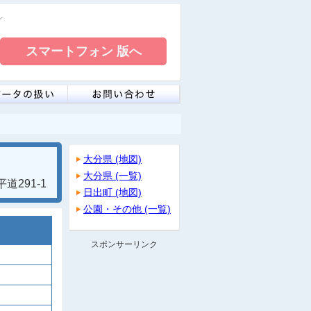
レ
大分県 (地図)
大分県 (一覧)
道291-1
日出町 (地図)
公園・その他 (一覧)
スポンサーリンク