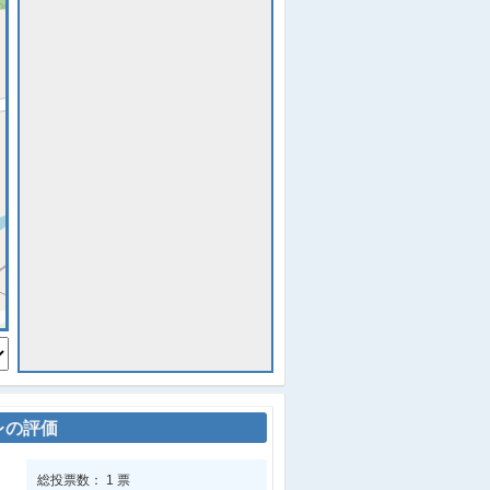
レの評価
総投票数： 1 票