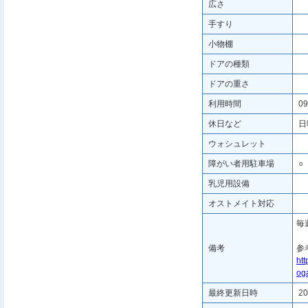
広さ
手すり
小物棚
ドアの種類
ドアの重さ
利用時間
09
休日など
日
ウォシュレット
障がい者用駐車場
○
乳児用設備
オストメイト対応
毎
備考
参
htt
oga
最終更新日時
20