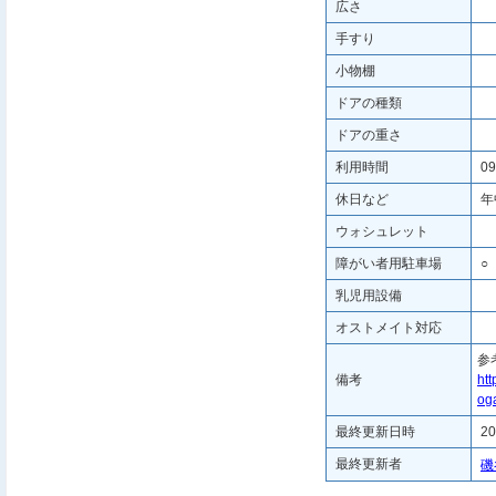
広さ
手すり
小物棚
ドアの種類
ドアの重さ
利用時間
09
休日など
年
ウォシュレット
障がい者用駐車場
○
乳児用設備
オストメイト対応
参
備考
htt
oga
最終更新日時
20
最終更新者
磯