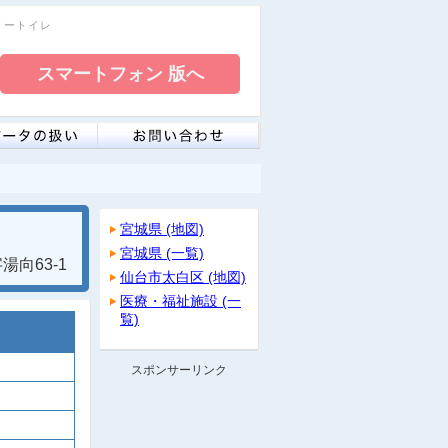
フリートイレ
宮城県 (地図)
宮城県 (一覧)
向63-1
仙台市太白区 (地図)
医療・福祉施設 (一
覧)
スポンサーリンク