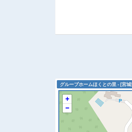
グループホームほくとの里 - [宮城
+
−