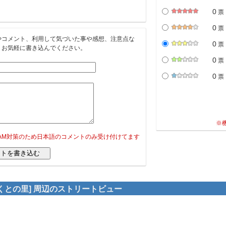
0
票
0
票
やコメント、利用して気づいた事や感想、注意点な
0
票
。お気軽に書き込んでください。
0
票
0
票
※
PAM対策のため日本語のコメントのみ受け付けてます
くとの里] 周辺のストリートビュー