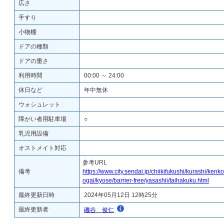
広さ
手すり
小物棚
ドアの種類
ドアの重さ
利用時間
00:00 ～ 24:00
休日など
年中無休
ウォシュレット
障がい者用駐車場
○
乳児用設備
オストメイト対応
参考URL
備考
https://www.city.sendai.jp/chiikifukushi/kurashi/kenk
ogai/kyose/barrier-free/yasashii/taihakuku.html
最終更新日時
2024年05月12日 12時25分
最終更新者
磯谷 俊仁