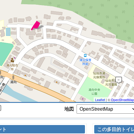
 マップを検索、表示中です ※
Leaflet
| ©
OpenStreetMap
地図
ント
この多目的トイ