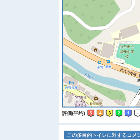
※
評価(平均)
この多目的トイレに対するコメ