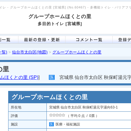
レ - グループホームほくとの里 [宮城県] (No.60467) - 多機能トイレ・バリア
グループホームほくとの里
多目的トイレ [宮城県]
一覧)
仙台市太白区(地図)
グループホームほくとの里
>
>
の里
ほくとの里 (SP)
]
医
宮城県 仙台市太白区 秋保町湯元字湯
グループホームほくとの里
所在地
宮城県 仙台市太白区 秋保町湯元字湯向63-1
評価
（ 平均 0 点 / 0票 ）
施設
医
医療・福祉施設