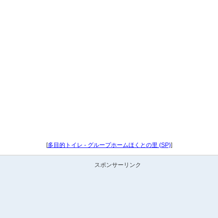
[
多目的トイレ - グループホームほくとの里 (SP)
]
スポンサーリンク