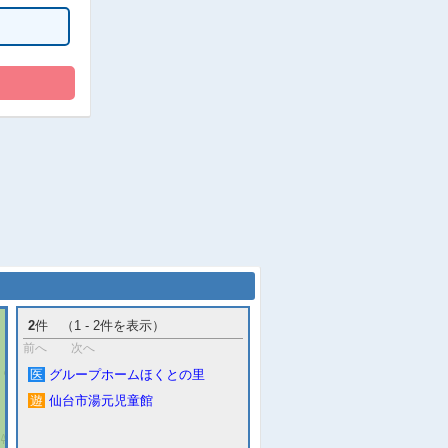
2
件 （1 - 2件を表示）
前へ
次へ
医
グループホームほくとの里
遊
仙台市湯元児童館