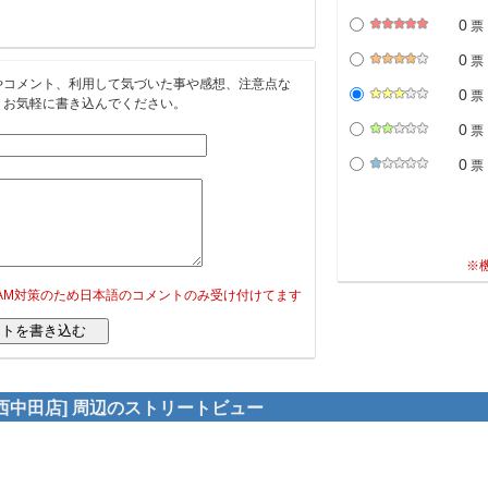
0
票
0
票
やコメント、利用して気づいた事や感想、注意点な
0
票
。お気軽に書き込んでください。
0
票
0
票
※
PAM対策のため日本語のコメントのみ受け付けてます
西中田店] 周辺のストリートビュー