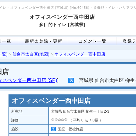
レ - オフィスベンダー西中田店 [宮城県] (No.60456) - 多機能トイレ・バリア
オフィスベンダー西中田店
多目的トイレ [宮城県]
一覧)
仙台市太白区(地図)
オフィスベンダー西中田店
>
>
田店
ィスベンダー西中田店 (SP)
]
医
宮城県 仙台市太白区 柳生一
オフィスベンダー西中田店
所在地
宮城県 仙台市太白区 柳生一丁目2-3
評価
（ 平均 0 点 / 0票 ）
施設
医
医療・福祉施設