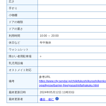
広さ
手すり
小物棚
ドアの種類
ドアの重さ
利用時間
10:00 ～ 20:00
休日など
年中無休
ウォシュレット
障がい者用駐車場
○
乳児用設備
オストメイト対応
参考URL
備考
https://www.city.sendai.jp/chiikifukushi/kurashi/kenk
ogai/kyose/barrier-free/yasashii/taihakuku.html
最終更新日時
2024年05月12日 11時33分
最終更新者
磯谷 俊仁