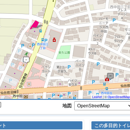
 マップを検索、表示中です ※
Leaflet
| ©
OpenStreetMap
地図
ント
この多目的トイ