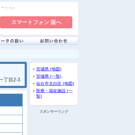
フリートイレ
宮城県 (地図)
宮城県 (一覧)
丁目2-3
仙台市太白区 (地図)
医療・福祉施設 (一
覧)
スポンサーリンク