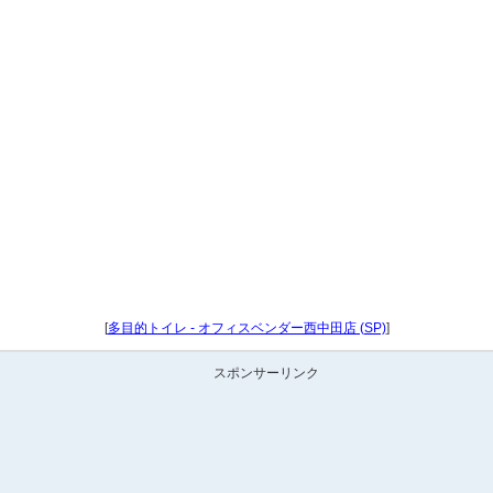
[
多目的トイレ - オフィスベンダー西中田店 (SP)
]
スポンサーリンク