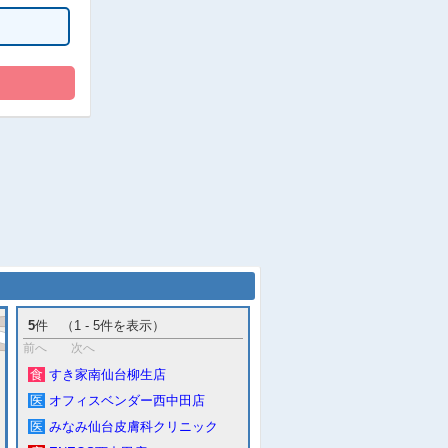
5
件 （1 - 5件を表示）
前へ
次へ
食
すき家南仙台柳生店
医
オフィスベンダー西中田店
医
みなみ仙台皮膚科クリニック