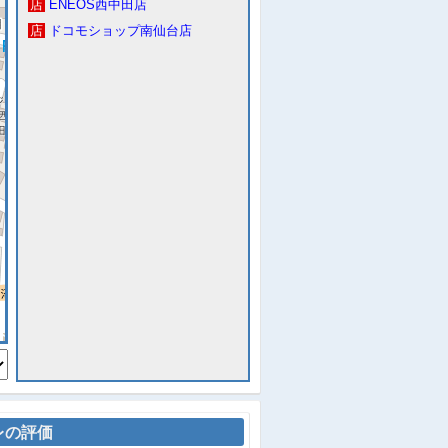
店
ENEOS西中田店
店
ドコモショップ南仙台店
レの評価