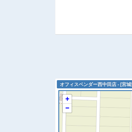
オフィスベンダー西中田店 - [宮城
+
−