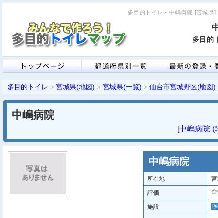
多目的トイレ - 中嶋病院 [宮城県]
多目的ト
多目的トイレ
宮城県(地図)
宮城県(一覧)
仙台市宮城野区(地図)
>
>
>
中嶋病院
[
中嶋病院 (S
中嶋病院
所在地
宮
評価
施設
医