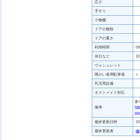
広さ
手すり
小物棚
ドアの種類
ドアの重さ
利用時間
09
休日など
日
ウォシュレット
障がい者用駐車場
○
乳児用設備
オストメイト対応
参
備考
htt
oga
最終更新日時
20
最終更新者
磯