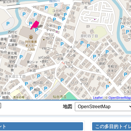
 マップを検索、表示中です ※
Leaflet
| ©
OpenStreetMap
地図
ント
この多目的トイ