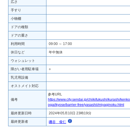
広さ
手すり
小物棚
ドアの種類
ドアの重さ
利用時間
09:00 ～ 17:00
休日など
年中無休
ウォシュレット
障がい者用駐車場
○
乳児用設備
オストメイト対応
参考URL
備考
https://www.city.sendai.jp/chiikifukushi/kurashi/kenk
ogai/kyose/barrier-free/yasashii/miyaginoku.html
最終更新日時
2024年05月10日 23時19分
最終更新者
磯谷 俊仁