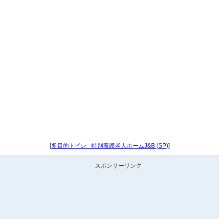
[
多目的トイレ - 特別養護老人ホームJ&B (SP)
]
スポンサーリンク