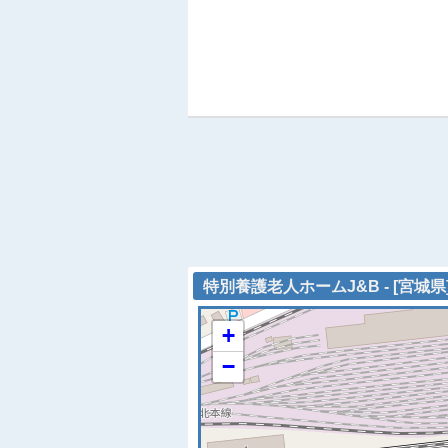
特別養護老人ホームJ&B - [宮城
+
−