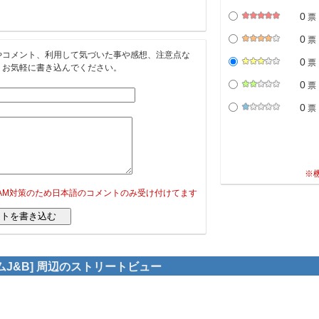
0
票
0
票
やコメント、利用して気づいた事や感想、注意点な
0
票
。お気軽に書き込んでください。
0
票
0
票
※
PAM対策のため日本語のコメントのみ受け付けてます
ムJ&B] 周辺のストリートビュー