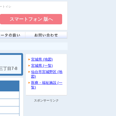
リートイレ
宮城県 (地図)
宮城県 (一覧)
丁目7-8
仙台市宮城野区 (地
図)
医療・福祉施設 (一
覧)
スポンサーリンク