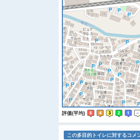
※
評価(平均)
この多目的トイレに対するコメ