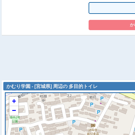
かむり学園 - [宮城県] 周辺の 多目的トイレ
+
−