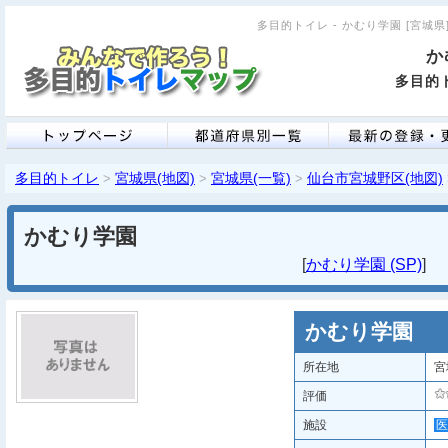
多目的トイレ - かむり学園 [宮城県]
か
多目的ト
多目的トイレ
宮城県(地図)
宮城県(一覧)
仙台市宮城野区(地図)
>
>
>
かむり学園
[
かむり学園 (SP)
かむり学園
所在地
宮
評価
施設
医