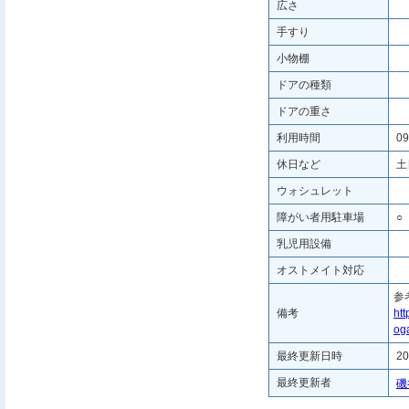
広さ
手すり
小物棚
ドアの種類
ドアの重さ
利用時間
09
休日など
土
ウォシュレット
障がい者用駐車場
○
乳児用設備
オストメイト対応
参
備考
htt
oga
最終更新日時
20
最終更新者
磯