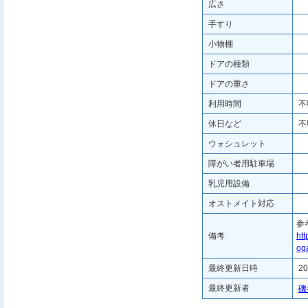
広さ
手すり
小物棚
ドアの種類
ドアの重さ
利用時間
不
休日など
不
ウォシュレット
障がい者用駐車場
乳児用設備
オストメイト対応
参
備考
htt
oga
最終更新日時
20
最終更新者
磯