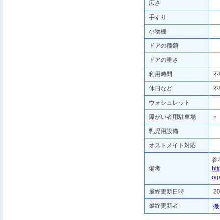
広さ
手すり
小物棚
ドアの種類
ドアの重さ
利用時間
不
休日など
不
ウォシュレット
障がい者用駐車場
○
乳児用設備
オストメイト対応
参
備考
htt
oga
最終更新日時
20
最終更新者
磯