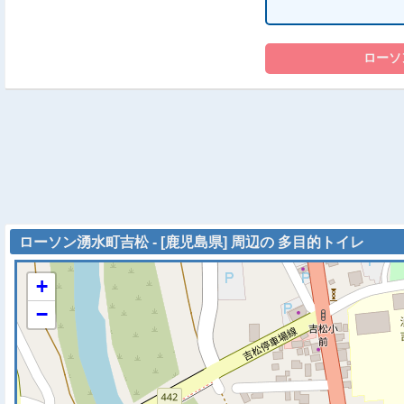
ローソン湧水町吉松 - [鹿児島県] 周辺の 多目的トイレ
+
−