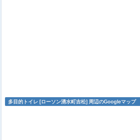
多目的トイレ [ローソン湧水町吉松] 周辺のGoogleマップ