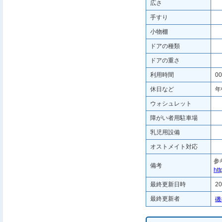
広さ
手すり
小物棚
ドアの種類
ドアの重さ
利用時間
00
休日など
年
ウォシュレット
障がい者用駐車場
乳児用設備
オストメイト対応
参
備考
htt
最終更新日時
20
最終更新者
磯