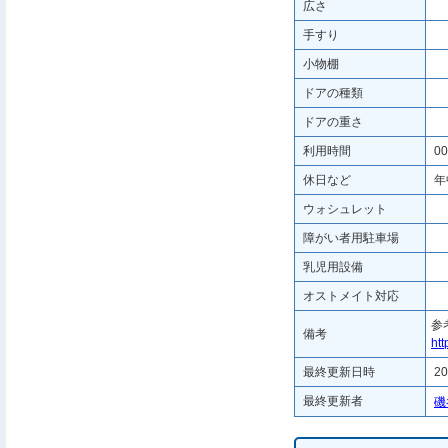
広さ
手すり
小物棚
ドアの種類
ドアの重さ
利用時間
00
休日など
年
ウォシュレット
障がい者用駐車場
乳児用設備
オストメイト対応
参
備考
htt
最終更新日時
20
最終更新者
磯