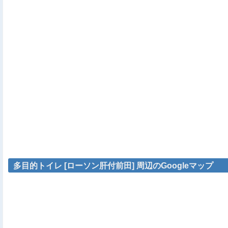
多目的トイレ [ローソン肝付前田] 周辺のGoogleマップ