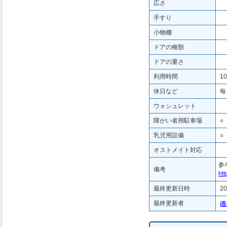
広さ
手すり
小物棚
ドアの種類
ドアの重さ
利用時間
10
休日など
毎
ウォシュレット
障がい者用駐車場
○
乳児用設備
○
オストメイト対応
参
備考
htt
最終更新日時
20
最終更新者
磯