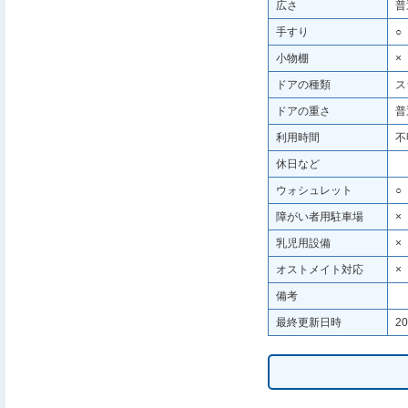
広さ
普
手すり
○
小物棚
×
ドアの種類
ス
ドアの重さ
普
利用時間
不
休日など
ウォシュレット
○
障がい者用駐車場
×
乳児用設備
×
オストメイト対応
×
備考
最終更新日時
20