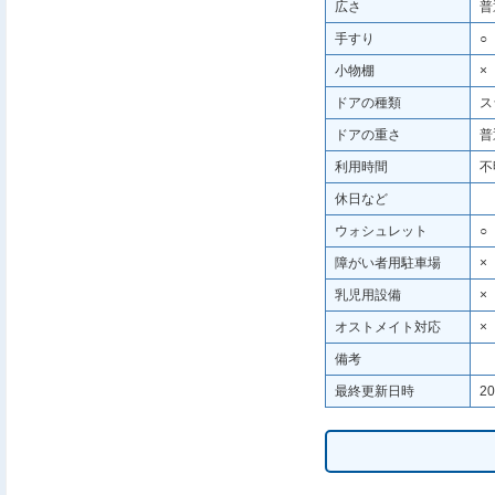
広さ
普
手すり
○
小物棚
×
ドアの種類
ス
ドアの重さ
普
利用時間
不
休日など
ウォシュレット
○
障がい者用駐車場
×
乳児用設備
×
オストメイト対応
×
備考
最終更新日時
20