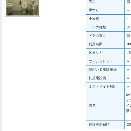
広さ
普
手すり
○
小物棚
×
ドアの種類
ス
ドアの重さ
普
利用時間
09
休日など
月
ウォシュレット
○
障がい者用駐車場
○
乳児用設備
○
オストメイト対応
○
09
オ
備考
イ
階
最終更新日時
20