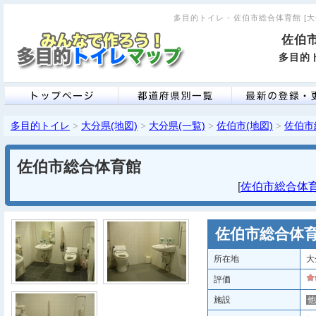
多目的トイレ - 佐伯市総合体育館 [大分
佐伯
多目的ト
多目的トイレ
大分県(地図)
大分県(一覧)
佐伯市(地図)
佐伯市
>
>
>
>
佐伯市総合体育館
[
佐伯市総合体育館
佐伯市総合体
所在地
大
評価
施設
他