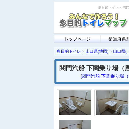
多目的トイレ - 関
多目的トイレ
山口県(地図)
山口県(
>
>
関門汽船 下関乗り場（
[
関門汽船 下関乗り場（