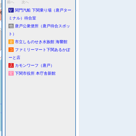
前へ
次へ
駅
関門汽船 下関乗り場（唐戸ター
ミナル）待合室
他
唐戸公衆便所（唐戸待合スポッ
ト）
遊
市立しものせき水族館 海響館
コ
ファミリーマート下関あるかぽ
ーと店
店
カモンワーフ（唐戸）
官
下関市役所 本庁舎新館