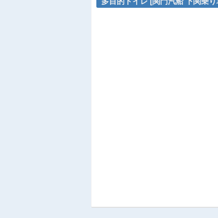
多目的トイレ [関門汽船 下関乗り