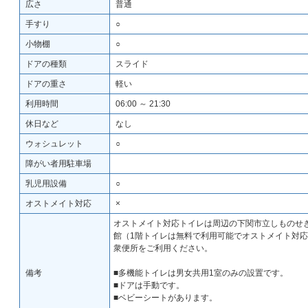
広さ
普通
手すり
○
小物棚
○
ドアの種類
スライド
ドアの重さ
軽い
利用時間
06:00 ～ 21:30
休日など
なし
ウォシュレット
○
障がい者用駐車場
乳児用設備
○
オストメイト対応
×
オストメイト対応トイレは周辺の下関市立しものせき
館（1階トイレは無料で利用可能でオストメイト対
衆便所をご利用ください。
備考
■多機能トイレは男女共用1室のみの設置です。
■ドアは手動です。
■ベビーシートがあります。