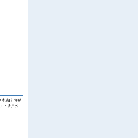
水族館 海響
応）・唐戸公