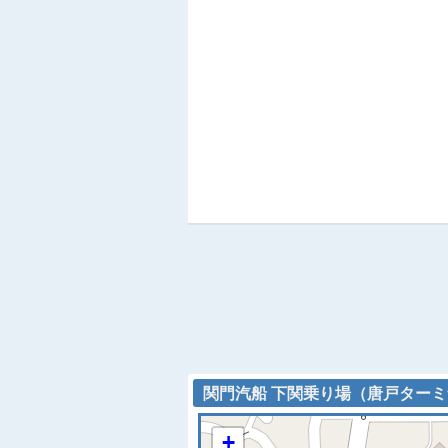
関門汽船 下関乗り場（唐戸ターミナ
+