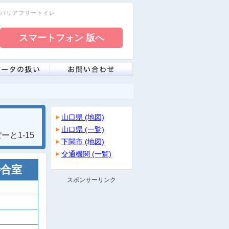
レ・バリアフリートイレ
山口県 (地図)
山口県 (一覧)
と1-15
下関市 (地図)
交通機関 (一覧)
待合室
スポンサーリンク