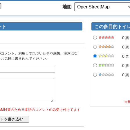
地図
ント
この多目的トイ
0
票
0
票
やコメント、利用して気づいた事や感想、注意点な
0
票
。お気軽に書き込んでください。
0
票
0
票
※
PAM対策のため日本語のコメントのみ受け付けてます