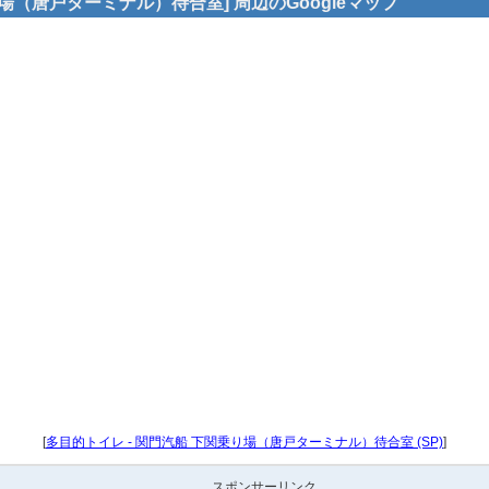
場（唐戸ターミナル）待合室] 周辺のGoogleマップ
[
多目的トイレ - 関門汽船 下関乗り場（唐戸ターミナル）待合室 (SP)
]
スポンサーリンク