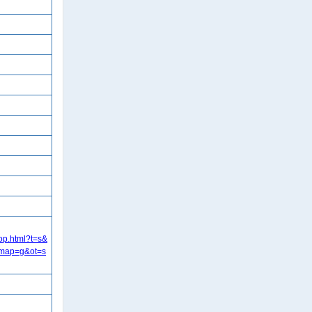
hop.html?t=s&
map=g&ot=s