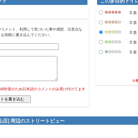
ント
この多目的トイ
0
票
0
票
やコメント、利用して気づいた事や感想、注意点な
0
票
。お気軽に書き込んでください。
0
票
0
票
※
PAM対策のため日本語のコメントのみ受け付けてます
山店] 周辺のストリートビュー