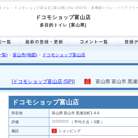
イレ - ドコモショップ富山店 [富山県] (No.19079) - 多機能トイレ・バリアフ
ドコモショップ富山店
多目的トイレ [富山県]
一覧)
富山市(地図)
ドコモショップ富山店
>
>
[
ドコモショップ富山店 (SP)
]
店
富山県 富山市 黒瀬北
ドコモショップ富山店
所在地
富山県 富山市 黒瀬北町1-4-6
評価
（ 平均 0 点 / 0票 ）
施設
店
ショッピング