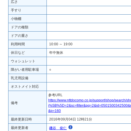
広さ
手すり
小物棚
ドアの種類
ドアの重さ
利用時間
10:00 ～ 19:00
休日など
年中無休
ウォシュレット
障がい者用駐車場
○
乳児用設備
オストメイト対応
参考URL
https://www.nttdocomo.co.jp/support/shop/search/s
備考
i%5B%5D=2&sc=filter&pg=2&id=0501500342500&
&p=160
最終更新日時
2016年09月04日 12時21分
最終更新者
磯谷 俊仁