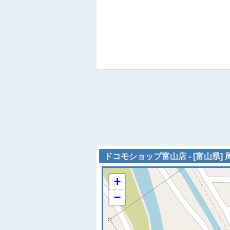
ドコモショップ富山店 - [富山県]
+
−