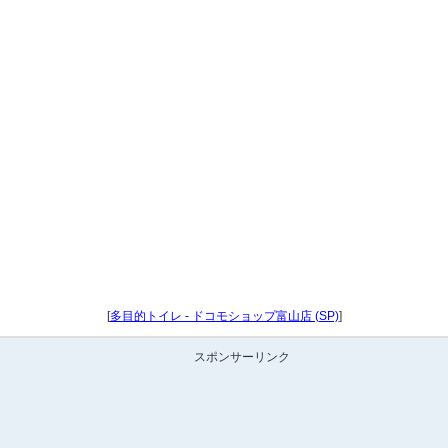
[
多目的トイレ - ドコモショップ富山店 (SP)
]
スポンサーリンク