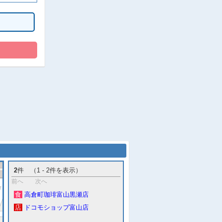
2
件 （1 - 2件を表示）
前へ
次へ
食
高倉町珈琲富山黒瀬店
店
ドコモショップ富山店