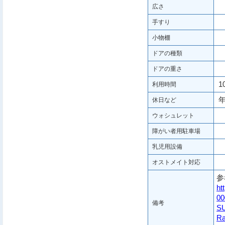
広さ
手すり
小物棚
ドアの種類
ドアの重さ
10
利用時間
年
休日など
ウォシュレット
障がい者用駐車場
乳児用設備
オストメイト対応
参
ht
0
備考
SU
R