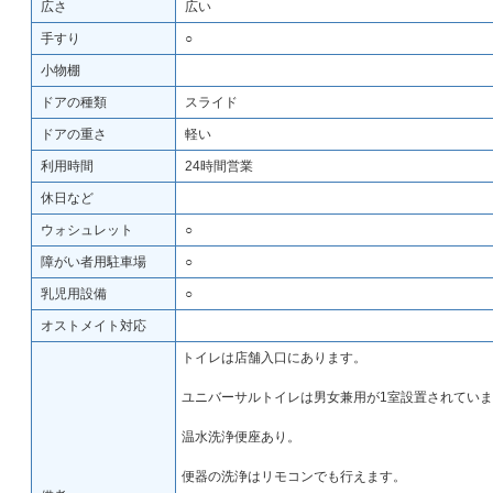
広さ
広い
手すり
○
小物棚
ドアの種類
スライド
ドアの重さ
軽い
利用時間
24時間営業
休日など
ウォシュレット
○
障がい者用駐車場
○
乳児用設備
○
オストメイト対応
トイレは店舗入口にあります。
ユニバーサルトイレは男女兼用が1室設置されてい
温水洗浄便座あり。
便器の洗浄はリモコンでも行えます。