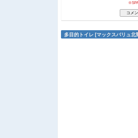
※S
多目的トイレ [マックスバリュ北