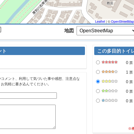
Leaflet
| ©
OpenStreetMap
地図
ント
この多目的トイ
0
票
1
票
やコメント、利用して気づいた事や感想、注意点な
0
票
。お気軽に書き込んでください。
0
票
0
票
※