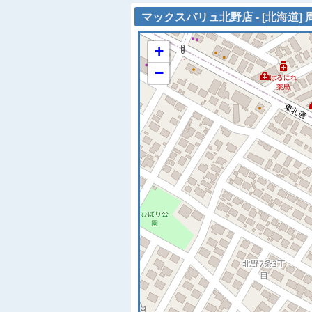
マックスバリュ北野店 - [北海道]
+
−
※