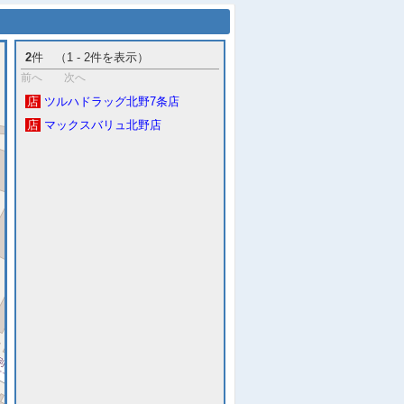
2
件 （1 - 2件を表示）
前へ
次へ
店
ツルハドラッグ北野7条店
店
マックスバリュ北野店