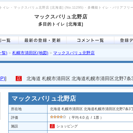
イレ - マックスバリュ北野店 [北海道] (No.11295) - 多機能トイレ・バリアフ
マックスバリュ北野店
多目的トイレ [北海道]
一覧)
札幌市清田区(地図)
マックスバリュ北野店
>
>
P)
]
店
北海道 札幌市清田区 北海道札幌市清田区北野7条3丁
マックスバリュ北野店
所在地
北海道 札幌市清田区 北海道札幌市清田区北野7条3丁目
評価
（ 平均 4.0 点 / 1票 ）
施設
店
ショッピング